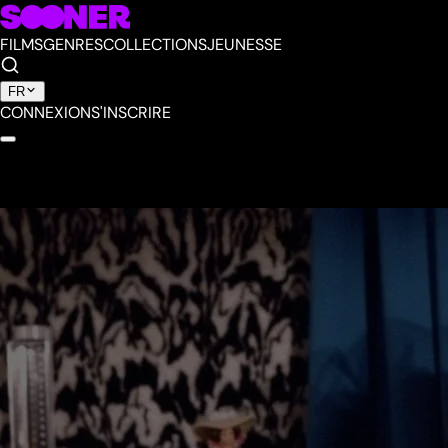
FILMS
GENRES
COLLECTIONS
JEUNESSE
FR
CONNEXION
S'INSCRIRE