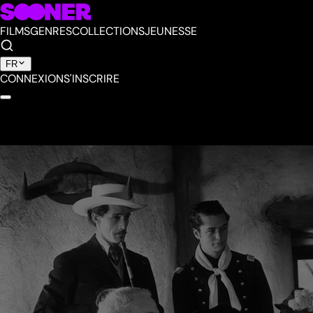
FILMS
GENRES
COLLECTIONS
JEUNESSE
FR
CONNEXION
S'INSCRIRE