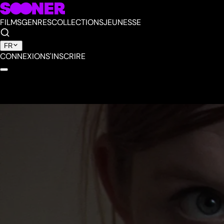
FILMS
GENRES
COLLECTIONS
JEUNESSE
FR
CONNEXION
S'INSCRIRE