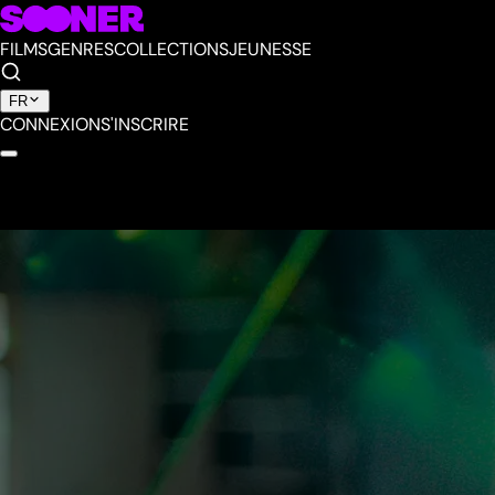
FILMS
GENRES
COLLECTIONS
JEUNESSE
FR
CONNEXION
S'INSCRIRE