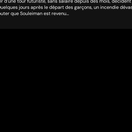
 d’une tour futuriste, sans salaire depuis des mois, décident 
Quelques jours après le départ des garçons, un incendie déva
 douter que Souleiman est revenu…