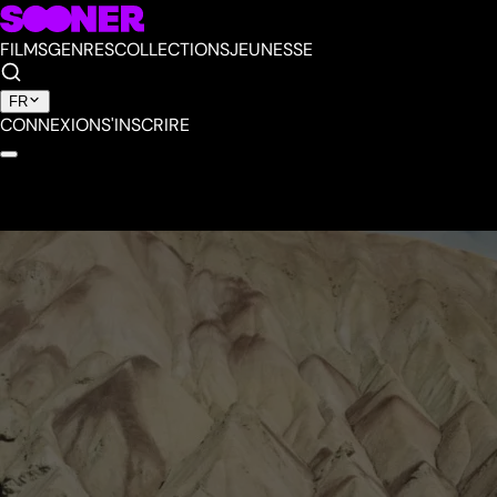
FILMS
GENRES
COLLECTIONS
JEUNESSE
FR
CONNEXION
S'INSCRIRE