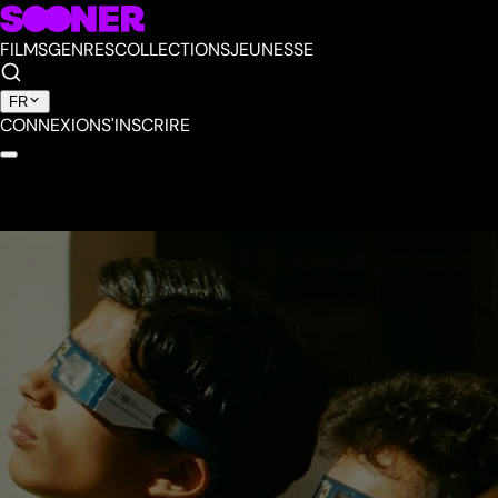
FILMS
GENRES
COLLECTIONS
JEUNESSE
FR
CONNEXION
S'INSCRIRE