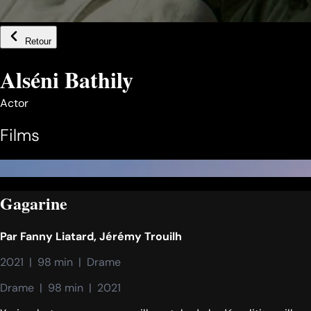
Retour
Alséni Bathily
Actor
Films
Gagarine
Par
Fanny Liatard
,
Jérémy Trouilh
2021  |  98 min  |  Drame
Drame  |  98 min  |  2021