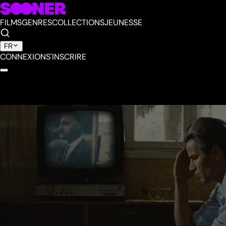
FILMS
GENRES
COLLECTIONS
JEUNESSE
FR
CONNEXION
S'INSCRIRE