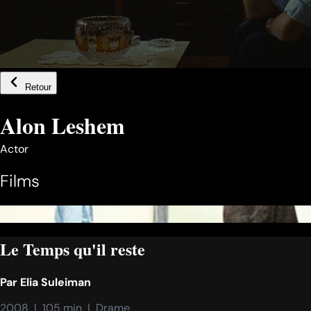
Retour
Alon Leshem
Actor
Films
Le Temps qu'il reste
Par
Elia Suleiman
2008  |  105 min  |  Drame