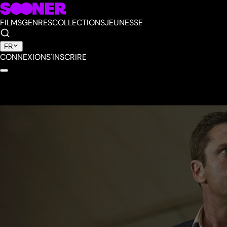
FILMS
GENRES
COLLECTIONS
JEUNESSE
FR
CONNEXION
S'INSCRIRE