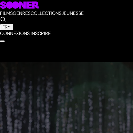
FILMS
GENRES
COLLECTIONS
JEUNESSE
FR
CONNEXION
S'INSCRIRE