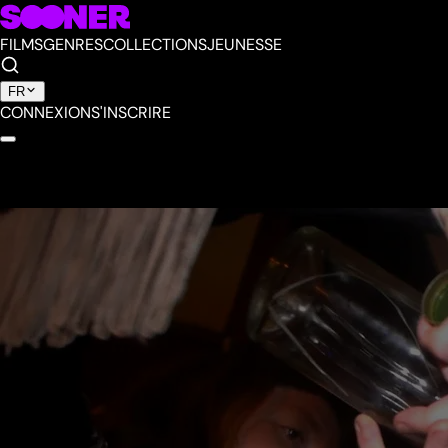
FILMS
GENRES
COLLECTIONS
JEUNESSE
FR
CONNEXION
S'INSCRIRE