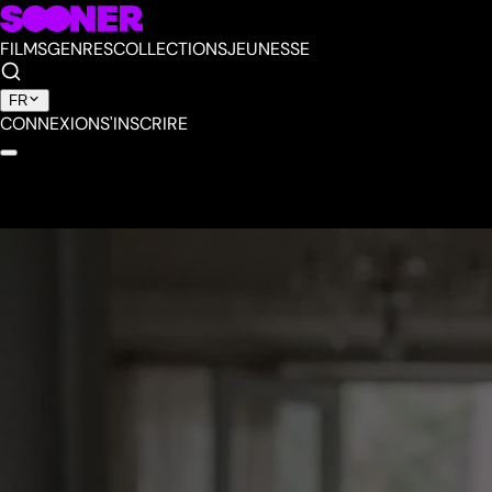
FILMS
GENRES
COLLECTIONS
JEUNESSE
FR
CONNEXION
S'INSCRIRE