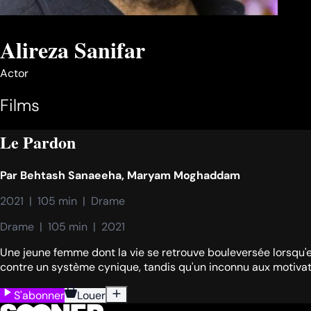
Alireza Sanifar
Actor
Films
Le Pardon
Par
Behtash Sanaeeha
,
Maryam Moghaddam
2021  |  105 min  |  Drame
Drame  |  105 min  |  2021
Une jeune femme dont la vie se retrouve bouleversée lorsqu'e
contre un système cynique, tandis qu'un inconnu aux motivat
S'abonner
Louer