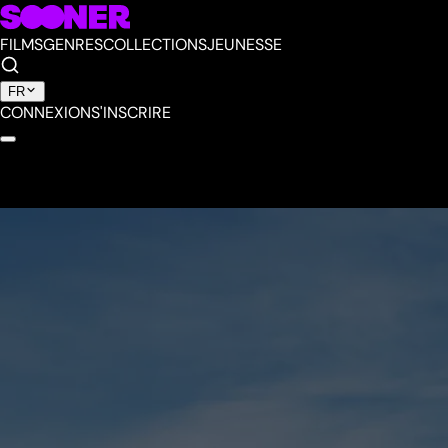
FILMS
GENRES
COLLECTIONS
JEUNESSE
FR
CONNEXION
S'INSCRIRE