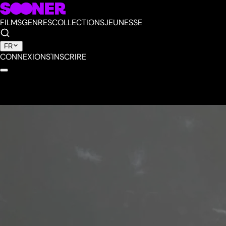
FILMS
GENRES
COLLECTIONS
JEUNESSE
FR
CONNEXION
S'INSCRIRE