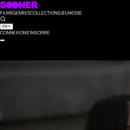
FILMS
GENRES
COLLECTIONS
JEUNESSE
FR
CONNEXION
S'INSCRIRE