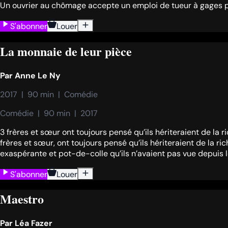
Un ouvrier au chômage accepte un emploi de tueur à gages po
S'abonner
Louer
La monnaie de leur pièce
Par
Anne Le Ny
2017  |  90 min  |  Comédie
Comédie  |  90 min  |  2017
3 frères et sœur ont toujours pensé qu’ils hériteraient de la ric
frères et sœur, ont toujours pensé qu’ils hériteraient de la ric
exaspérante et pot-de-colle qu’ils n’avaient pas vue depuis lo
S'abonner
Louer
Maestro
Par
Léa Fazer