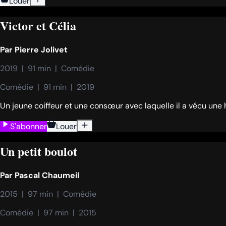
Louer
Victor et Célia
Par
Pierre Jolivet
2019  |  91 min  |  Comédie
Comédie  |  91 min  |  2019
Un jeune coiffeur et une consœur avec laquelle il a vécu une h
S'abonner
Louer
Un petit boulot
Par
Pascal Chaumeil
2015  |  97 min  |  Comédie
Comédie  |  97 min  |  2015