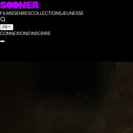
FILMS
GENRES
COLLECTIONS
JEUNESSE
FR
CONNEXION
S'INSCRIRE