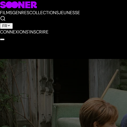
FILMS
GENRES
COLLECTIONS
JEUNESSE
FR
CONNEXION
S'INSCRIRE