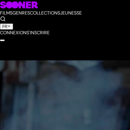
FILMS
GENRES
COLLECTIONS
JEUNESSE
FR
CONNEXION
S'INSCRIRE