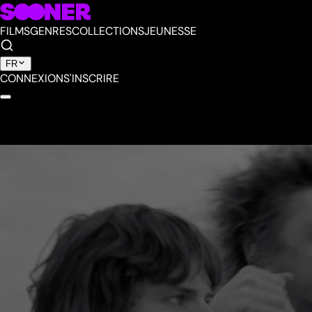
FILMS
GENRES
COLLECTIONS
JEUNESSE
FR
CONNEXION
S'INSCRIRE