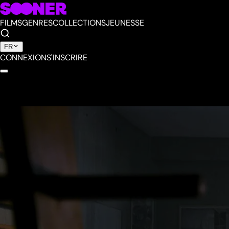
FILMS
GENRES
COLLECTIONS
JEUNESSE
FR
CONNEXION
S'INSCRIRE