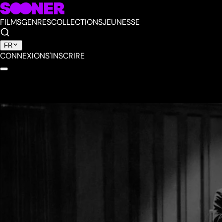
FILMS
GENRES
COLLECTIONS
JEUNESSE
FR
CONNEXION
S'INSCRIRE