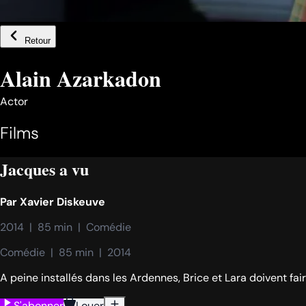
Retour
Alain Azarkadon
Actor
Films
Jacques a vu
Par
Xavier Diskeuve
2014  |  85 min  |  Comédie
Comédie  |  85 min  |  2014
A peine installés dans les Ardennes, Brice et Lara doivent fai
S'abonner
Louer