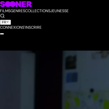
FILMS
GENRES
COLLECTIONS
JEUNESSE
FR
CONNEXION
S'INSCRIRE