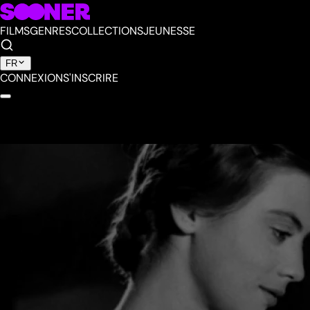
FILMS
GENRES
COLLECTIONS
JEUNESSE
FR
CONNEXION
S'INSCRIRE